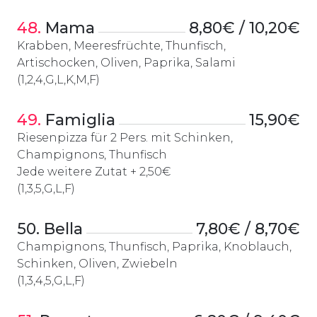
48.
 Mama
8,80€ / 10,20€
Krabben, Meeresfrüchte, Thunfisch,
Artischocken, Oliven, Paprika, Salami
(1,2,4,G,L,K,M,F)
49.
 Famiglia
15,90€
Riesenpizza für 2 Pers. mit Schinken,
Champignons, Thunfisch
Jede weitere Zutat + 2,50€
(1,3,5,G,L,F)
50.
 Bella
7,80€ / 8,70€
Champignons, Thunfisch, Paprika, Knoblauch,
Schinken, Oliven, Zwiebeln
(1,3,4,5,G,L,F)