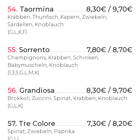
54.
 Taormina
8,30€ / 9,70€
Krabben, Thunfisch, Kapern, Zwiebeln,
Sardellen, Knoblauch
(G,L,K,F)
55.
 Sorrento
7,80€ / 8,70€
Champignons, Krabben, Schinken,
Babymuscheln, Knoblauch
(1,3,5,G,L,M,K)
56.
 Grandiosa
8,30€ / 9,70€
Brokkoli, Zuccini, Spinat, Krabben, Knoblauch
(G,L,K)
57. Tre Colore
7,30€ / 8,20€
Spinat, Zwiebeln, Paprika
(G,L)