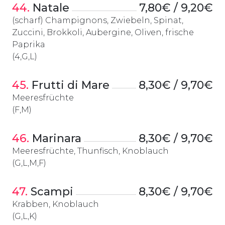
44.
 Natale
7,80€ / 9,20€
(scharf) Champignons, Zwiebeln, Spinat,
Zuccini, Brokkoli, Aubergine, Oliven, frische
Paprika
(4,G,L)
45.
 Frutti di Mare
8,30€ / 9,70€
Meeresfrüchte
(F,M)
46.
 Marinara
8,30€ / 9,70€
Meeresfrüchte, Thunfisch, Knoblauch
(G,L,M,F)
47.
 Scampi
8,30€ / 9,70€
Krabben, Knoblauch
(G,L,K)