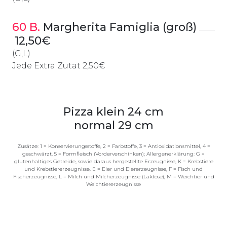
60 B.
 Margherita Famiglia (groß)
12,50€
(G,L)
Jede Extra Zutat 2,50€
Pizza klein 24 cm
normal 29 cm
Zusätze: 1 = Konservierungsstoffe, 2 = Farbstoffe, 3 = Antioxidationsmittel, 4 =
geschwärzt, 5 = Formfleisch (Vorderverschinken); Allergenerklärung: G =
glutenhaltiges Getreide, sowie daraus hergestellte Erzeugnisse, K = Krebstiere
und Krebstiererzeugnisse, E = Eier und Eiererzeugnisse, F = Fisch und
Fischerzeugnisse, L = Milch und Milcherzeugnisse (Laktose), M = Weichtier und
Weichtiererzeugnisse