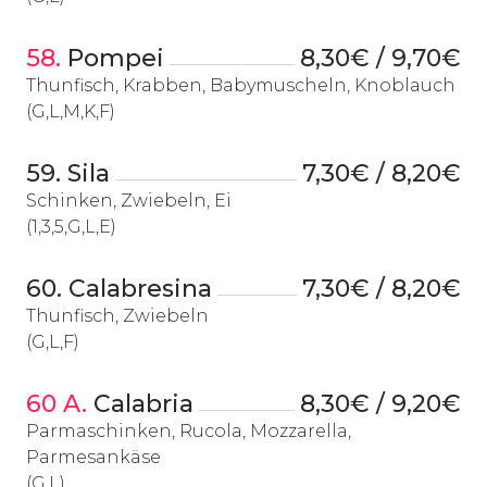
58.
 Pompei
8,30€ / 9,70€
Thunfisch, Krabben, Babymuscheln, Knoblauch
(G,L,M,K,F)
59. Sila
7,30€ / 8,20€
Schinken, Zwiebeln, Ei
(1,3,5,G,L,E)
60. Calabresina
7,30€ / 8,20€
Thunfisch, Zwiebeln
(G,L,F)
60 A.
 Calabria
8,30€ / 9,20€
Parmaschinken, Rucola, Mozzarella,
Parmesankäse
(G,L)