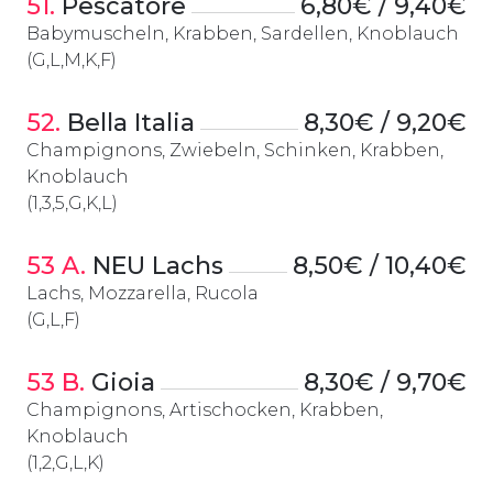
51.
 Pescatore
6,80€ / 9,40€
Babymuscheln, Krabben, Sardellen, Knoblauch
(G,L,M,K,F)
52.
 Bella Italia
8,30€ / 9,20€
Champignons, Zwiebeln, Schinken, Krabben,
Knoblauch
(1,3,5,G,K,L)
53 A.
 NEU Lachs
8,50€ / 10,40€
Lachs, Mozzarella, Rucola
(G,L,F)
53 B.
 Gioia
8,30€ / 9,70€
Champignons, Artischocken, Krabben,
Knoblauch
(1,2,G,L,K)